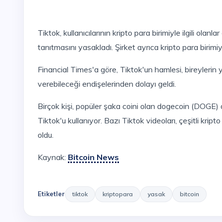
Tiktok, kullanıcılarının kripto para birimiyle ilgili olanlar da dahil olmak üzere tüm finansal ürün ve hizmetleri
tanıtmasını yasakladı. Şirket ayrıca kripto para birimiyl
Financial Times'a göre, Tiktok'un hamlesi, bireylerin yanıltıcı olabileceği ve genç yatırımcılara zarar
verebileceği endişelerinden dolayı geldi.
Birçok kişi, popüler şaka coini olan dogecoin (DOGE) dahil olmak üzere kripto para birimlerini tanıtmak için
Tiktok'u kullanıyor. Bazı Tiktok videoları, çeşitli kripto
oldu.
Kaynak:
Bitcoin News
Etiketler
tiktok
kriptopara
yasak
bitcoin