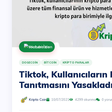
Haberi İzle
DOGECOIN
BITCOIN
KRIPTO PARALAR
Tiktok, Kullanıcıların
Tanıtmasını Yasaklad
Kripto Coin
10/07/2021
4299 okunma
0 yor