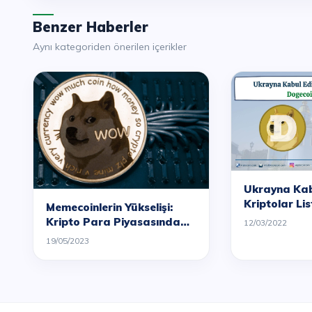
Benzer Haberler
Aynı kategoriden önerilen içerikler
Ukrayna Kab
Kriptolar Lis
Memecoinlerin Yükselişi:
Dogecoin'i d
Kripto Para Piyasasında
12/03/2022
Yeni Bir Dalga
19/05/2023