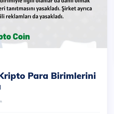
 Kripto Para Birimlerini
ı
um