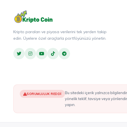
Kripto paraları ve piyasa verilerini tek yerden takip
edin. Üyelere özel araçlarla portföyünüzü yönetin.
Bu sitedeki içerik yalnızca bilgilendirme amaçlıdır ve yatırım tavsiyesi olarak değerlendirilmemelidir. Burada bahsedilen hiçbir şey, herhangi bir kripto varlığı alım satımına
SORUMLULUK REDDI
yönelik teklif, tavsiye veya yönlend
yapın.