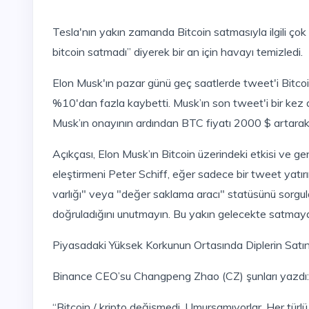
Tesla'nın yakın zamanda Bitcoin satmasıyla ilgili çok sayıda spekülasyondan sonra Elon Musk, “Tesla hiç
bitcoin satmadı” diyerek bir an için havayı temizledi.
Elon Musk'ın pazar günü geç saatlerde tweet'i Bitcoin'i (BTC) sarstı ve genel kripto piyasası ani bir çöküş ile
%10'dan fazla kaybetti. Musk’ın son tweet'i bir kez d
Musk’ın onayının ardından BTC fiyatı 2000 $ artarak
Açıkçası, Elon Musk’ın Bitcoin üzerindeki etkisi ve genel kripto alanındaki etkisi çok yüksek görünüyor. Bitcoin
eleştirmeni Peter Schiff, eğer sadece bir tweet yatırım
varlığı" veya "değer saklama aracı" statüsünü sorgula
doğruladığını unutmayın. Bu yakın gelecekte satmay
Piyasadaki Yüksek Korkunun Ortasında Diplerin Satı
Binance CEO’su Changpeng Zhao (CZ) şunları yazdı:
“Bitcoin / kripto değişmedi. Umursamıyorlar. Her türlü nedenden dolayı piyasada her zaman dalgalanmalar