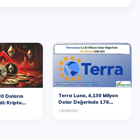
Terra Luna, 4,130 Milyon
00 Doların
Dolar Değerinde 176
di: Kripto
Bitcoin Elde Etti
 Sert Düşüş
14/04/2022