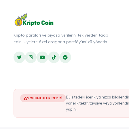
Kripto paraları ve piyasa verilerini tek yerden takip
edin. Üyelere özel araçlarla portföyünüzü yönetin.
Bu sitedeki içerik yalnızca bilgilendirme amaçlıdır ve yatırım tavsiyesi olarak değerlendirilmemelidir. Burada bahsedilen hiçbir şey, herhangi bir kripto varlığı alım satımına
SORUMLULUK REDDI
yönelik teklif, tavsiye veya yönlend
yapın.