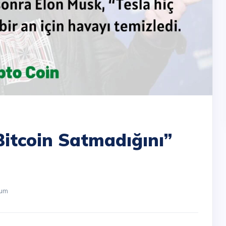
Bitcoin Satmadığını”
rum