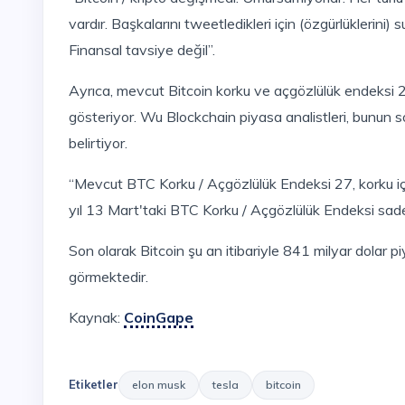
vardır. Başkalarını tweetledikleri için (özgürlüklerini) s
Finansal tavsiye değil”.
Ayrıca, mevcut Bitcoin korku ve açgözlülük endeksi 27'ye düştü, piyasada büyük bir korku olduğunu
gösteriyor. Wu Blockchain piyasa analistleri, bunun 
belirtiyor.
“Mevcut BTC Korku / Açgözlülük Endeksi 27, korku içinde ama dünkü 20'lik endekse göre bir artış var. Geçen
yıl 13 Mart'taki BTC Korku / Açgözlülük Endeksi sadec
Son olarak Bitcoin şu an itibariyle 841 milyar dolar piyasa hacmi ve 44.849 dolar fiyatlanma ile işlem
görmektedir.
Kaynak:
CoinGape
Etiketler
elon musk
tesla
bitcoin