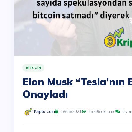
BITCOIN
Elon Musk “Tesla’nın 
Onayladı
Kripto Coin
18/05/2021
15206 okunma
0 yo