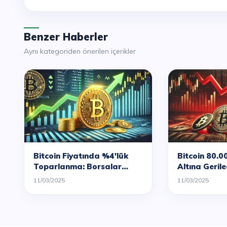
Benzer Haberler
Aynı kategoriden önerilen içerikler
Bitcoin Fiyatında %4'lük
Bitcoin 80.0
Toparlanma: Borsalar
Altına Gerile
Dipten Dönüyor mu?
Piyasasında
11/03/2025
11/03/2025
Sürüyor