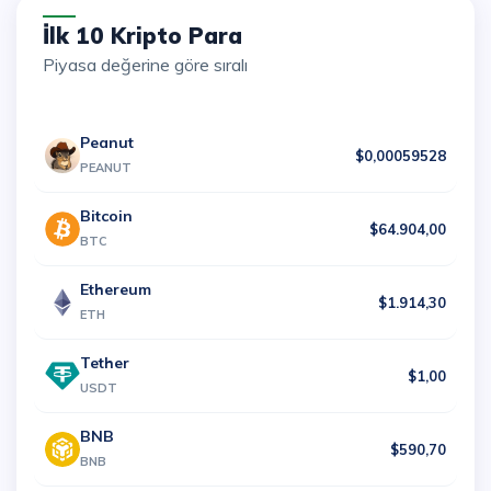
İlk 10 Kripto Para
Piyasa değerine göre sıralı
Peanut
$0,00059528
PEANUT
Bitcoin
$64.904,00
BTC
Ethereum
$1.914,30
ETH
Tether
$1,00
USDT
BNB
$590,70
BNB