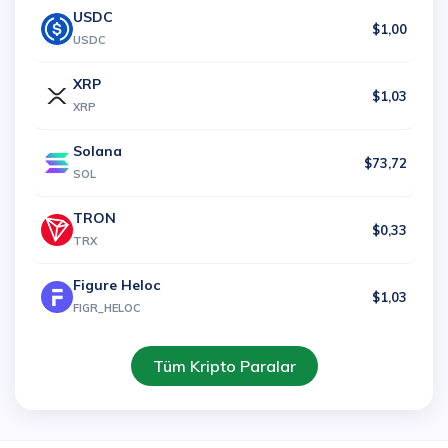
USDC
$1,00
USDC
XRP
$1,03
XRP
Solana
$73,72
SOL
TRON
$0,33
TRX
Figure Heloc
$1,03
FIGR_HELOC
Tüm Kripto Paralar