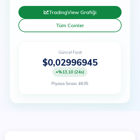
TradingView Grafiği
Tüm Coinler
Güncel Fiyat
$0,02996945
%13,10 (24s)
Piyasa Sırası: #635