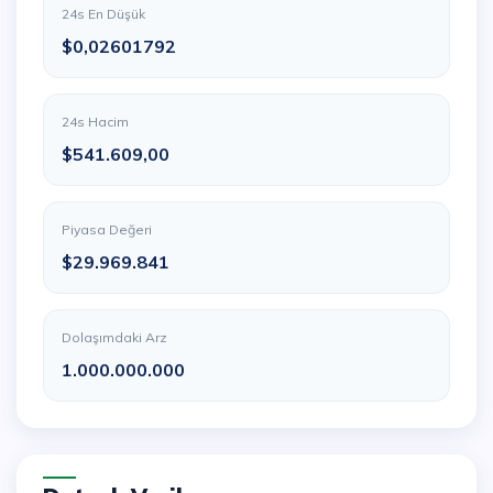
24s En Düşük
$0,02601792
24s Hacim
$541.609,00
Piyasa Değeri
$29.969.841
Dolaşımdaki Arz
1.000.000.000