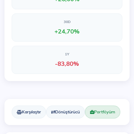
30D
+24,70%
1Y
-83,80%
Karşılaştır
Dönüştürücü
Portföyüm