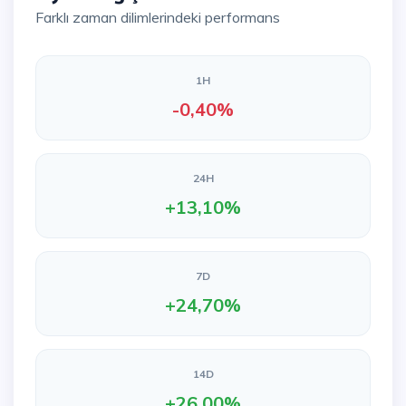
Farklı zaman dilimlerindeki performans
1H
-0,40%
24H
+13,10%
7D
+24,70%
14D
+26,00%