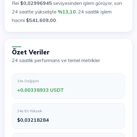
Rei
$0,02996945
seviyesinden işlem görüyor, son
24 saatte yükselişte
%13,10
. 24 saatlik işlem
hacmi
$541.609,00
.
Özet Veriler
24 saatlik performans ve temel metrikler
24s Değişim
+0,00338933 USDT
24s En Yüksek
$0,03218284