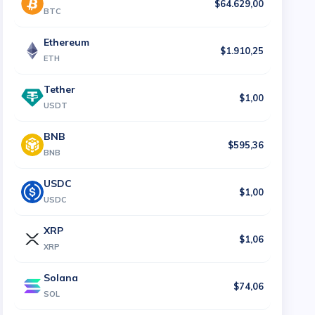
$64.629,00
BTC
Ethereum
$1.910,25
ETH
Tether
$1,00
USDT
BNB
$595,36
BNB
USDC
$1,00
USDC
XRP
$1,06
XRP
Solana
$74,06
SOL