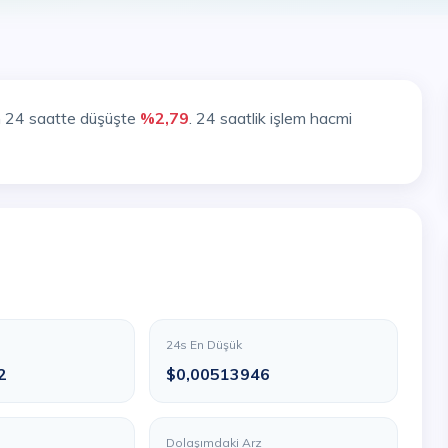
n 24 saatte düşüşte
%2,79
. 24 saatlik işlem hacmi
24s En Düşük
2
$0,00513946
Dolaşımdaki Arz