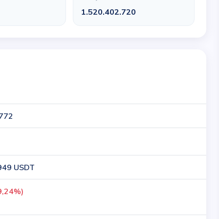
1.520.402.720
772
949 USDT
9,24%)