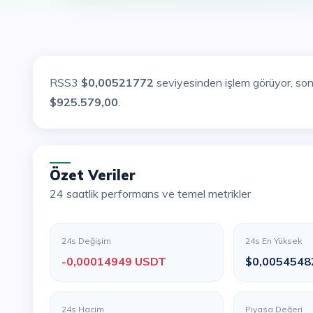
RSS3
$0,00521772
seviyesinden işlem görüyor, so
$925.579,00
.
Özet Veriler
24 saatlik performans ve temel metrikler
24s Değişim
24s En Yüksek
-0,00014949 USDT
$0,0054548
24s Hacim
Piyasa Değeri