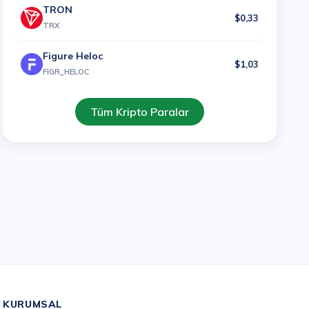
TRON
$0,33
TRX
Figure Heloc
$1,03
FIGR_HELOC
Tüm Kripto Paralar
KURUMSAL