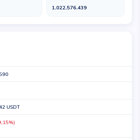
2
1.022.576.439
590
42 USDT
9,15%)