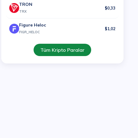
TRON
$0,33
TRX
Figure Heloc
$1,02
FIGR_HELOC
Tüm Kripto Paralar