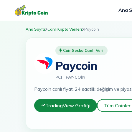
Ana 
Ana Sayfa
Canlı Kripto Verileri
Paycoin
CoinGecko Canlı Veri
Paycoin
PCI · PAY-COIN
Paycoin canlı fiyat, 24 saatlik değişim ve piyas
TradingView Grafiği
Tüm Coinler