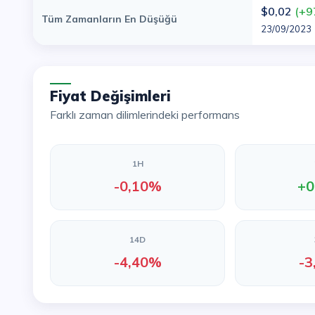
$0,02
(+9
Tüm Zamanların En Düşüğü
23/09/2023
Fiyat Değişimleri
Farklı zaman dilimlerindeki performans
1H
-0,10%
+0
14D
-4,40%
-3