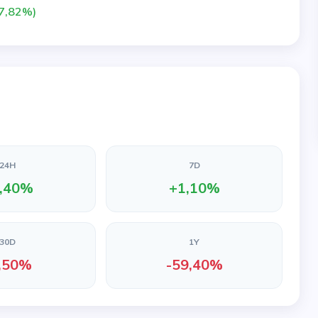
7,82%)
24H
7D
,40%
+1,10%
30D
1Y
,50%
-59,40%