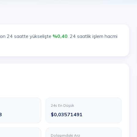
son 24 saatte yükselişte
%0,40
. 24 saatlik işlem hacmi
24s En Düşük
3
$0,03571491
Dolaşımdaki Arz