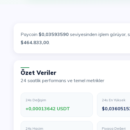
Paycoin
$0,03593590
seviyesinden işlem görüyor, 
$464.833,00
.
Özet Veriler
24 saatlik performans ve temel metrikler
24s Değişim
24s En Yüksek
+0,00013642 USDT
$0,0360515
24s Hacim
Piyasa Değeri