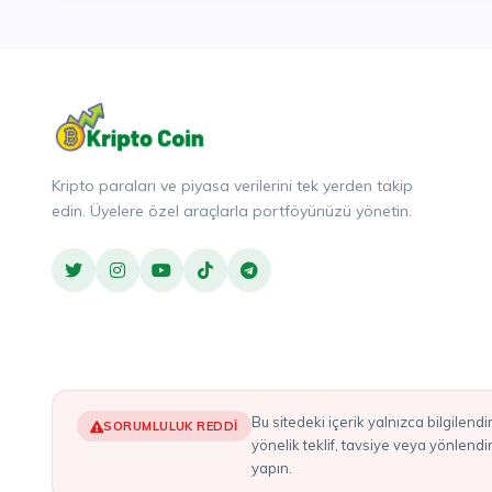
Kripto paraları ve piyasa verilerini tek yerden takip
edin. Üyelere özel araçlarla portföyünüzü yönetin.
Bu sitedeki içerik yalnızca bilgilendirme amaçlıdır ve yatırım tavsiyesi olarak değerlendirilmemelidir. Burada bahsedilen hiçbir şey, herhangi bir kripto varlığı alım satımına
SORUMLULUK REDDI
yönelik teklif, tavsiye veya yönlend
yapın.