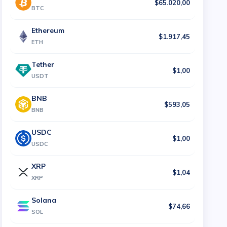
$65.020,00
BTC
Ethereum
$1.917,45
ETH
Tether
$1,00
USDT
BNB
$593,05
BNB
USDC
$1,00
USDC
XRP
$1,04
XRP
Solana
$74,66
SOL