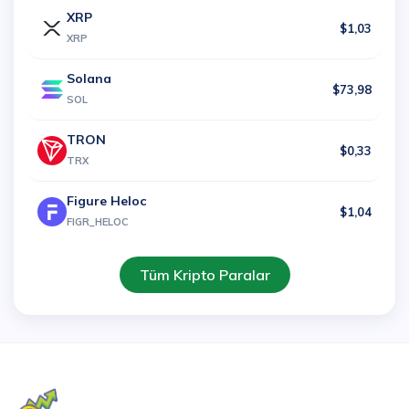
XRP
$1,03
XRP
Solana
$73,98
SOL
TRON
$0,33
TRX
Figure Heloc
$1,04
FIGR_HELOC
Tüm Kripto Paralar