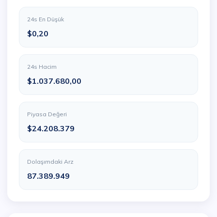
24s En Düşük
$0,20
24s Hacim
$1.037.680,00
Piyasa Değeri
$24.208.379
Dolaşımdaki Arz
87.389.949