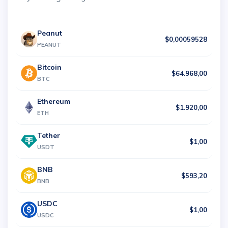
Peanut
$0,00059528
PEANUT
Bitcoin
$64.968,00
BTC
Ethereum
$1.920,00
ETH
Tether
$1,00
USDT
BNB
$593,20
BNB
USDC
$1,00
USDC