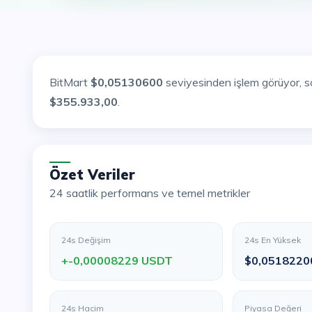
BitMart
$0,05130600
seviyesinden işlem görüyor, s
$355.933,00
.
Özet Veriler
24 saatlik performans ve temel metrikler
24s Değişim
24s En Yüksek
+-0,00008229 USDT
$0,0518220
24s Hacim
Piyasa Değeri