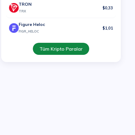
TRON
$0,33
TRX
Figure Heloc
$1,01
FIGR_HELOC
Tüm Kripto Paralar