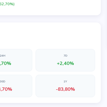
62,70%)
24H
7D
,70%
+2,40%
30D
1Y
3,70%
-83,80%