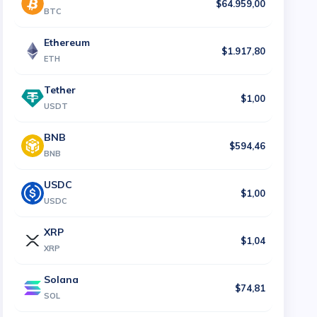
$64.959,00
BTC
Ethereum
$1.917,80
ETH
Tether
$1,00
USDT
BNB
$594,46
BNB
USDC
$1,00
USDC
XRP
$1,04
XRP
Solana
$74,81
SOL