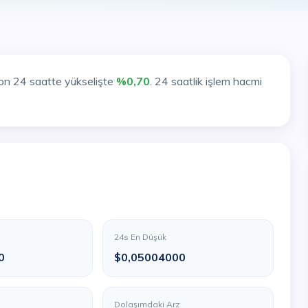
on 24 saatte yükselişte
%0,70
. 24 saatlik işlem hacmi
24s En Düşük
0
$0,05004000
Dolaşımdaki Arz