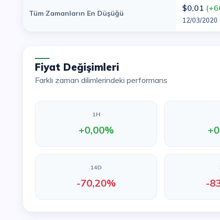
$0,01
(+6
Tüm Zamanların En Düşüğü
12/03/2020
Fiyat Değişimleri
Farklı zaman dilimlerindeki performans
1H
+0,00%
+0
14D
-70,20%
-8