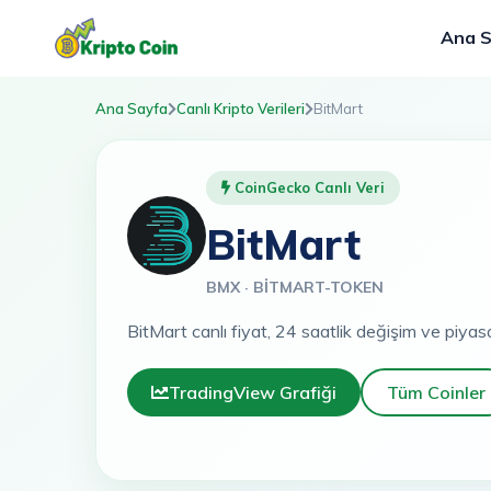
Ana 
Ana Sayfa
Canlı Kripto Verileri
BitMart
CoinGecko Canlı Veri
BitMart
BMX · BITMART-TOKEN
BitMart canlı fiyat, 24 saatlik değişim ve piyas
TradingView Grafiği
Tüm Coinler