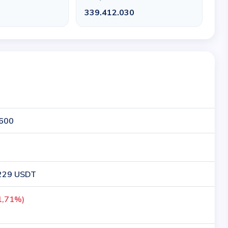
0
339.412.030
600
229 USDT
1,71%)