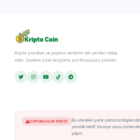
Kripto paraları ve piyasa verilerini tek yerden takip
edin. Üyelere özel araçlarla portföyünüzü yönetin.
Bu sitedeki içerik yalnızca bilgilendirme amaçlıdır ve yatırım tavsiyesi olarak değerlendirilmemelidir. Burada bahsedilen hiçbir şey, herhangi bir kripto varlığı alım satımına
SORUMLULUK REDDI
yönelik teklif, tavsiye veya yönlend
yapın.