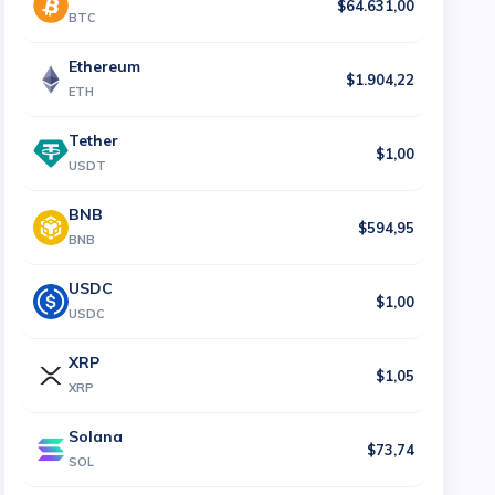
$64.631,00
BTC
Ethereum
$1.904,22
ETH
Tether
$1,00
USDT
BNB
$594,95
BNB
USDC
$1,00
USDC
XRP
$1,05
XRP
Solana
$73,74
SOL