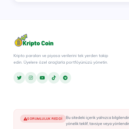
Kripto paraları ve piyasa verilerini tek yerden takip
edin. Üyelere özel araçlarla portföyünüzü yönetin.
Bu sitedeki içerik yalnızca bilgilendirme amaçlıdır ve yatırım tavsiyesi olarak değerlendirilmemelidir. Burada bahsedilen hiçbir şey, herhangi bir kripto varlığı alım satımına
SORUMLULUK REDDI
yönelik teklif, tavsiye veya yönlend