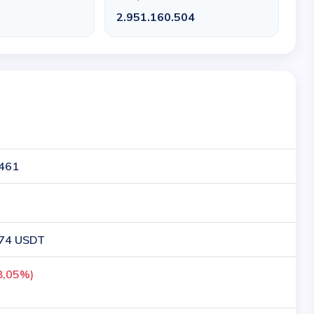
2
2.951.160.504
461
74 USDT
8,05%)