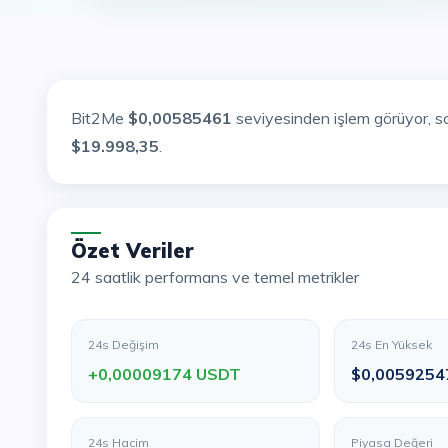
Bit2Me
$0,00585461
seviyesinden işlem görüyor, s
$19.998,35
.
Özet Veriler
24 saatlik performans ve temel metrikler
24s Değişim
24s En Yüksek
+0,00009174 USDT
$0,0059254
24s Hacim
Piyasa Değeri