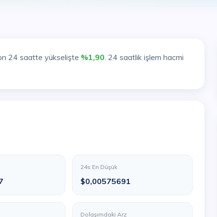
on 24 saatte yükselişte
%1,90
. 24 saatlik işlem hacmi
24s En Düşük
7
$0,00575691
Dolaşımdaki Arz