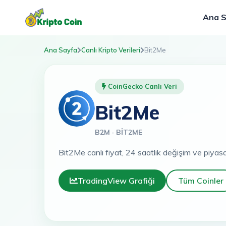
Ana 
Ana Sayfa
Canlı Kripto Verileri
Bit2Me
CoinGecko Canlı Veri
Bit2Me
B2M · BIT2ME
Bit2Me canlı fiyat, 24 saatlik değişim ve piyasa
TradingView Grafiği
Tüm Coinler