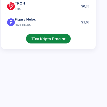
TRON
$0,33
TRX
Figure Heloc
$1,03
FIGR_HELOC
Tüm Kripto Paralar