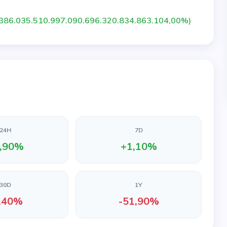
.386.035.510.997.090.696.320.834.863.104,00%)
24H
7D
,90%
+1,10%
30D
1Y
,40%
-51,90%