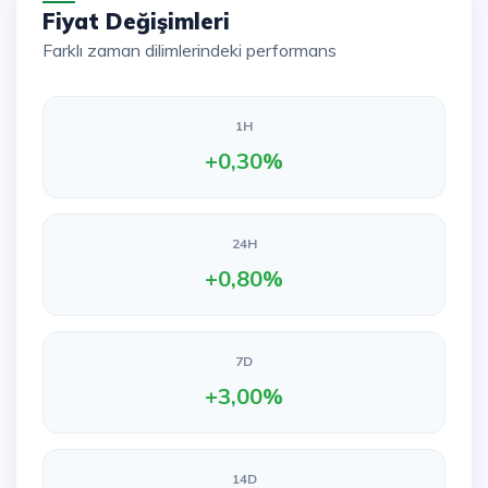
Fiyat Değişimleri
Farklı zaman dilimlerindeki performans
1H
+0,30%
24H
+0,80%
7D
+3,00%
14D