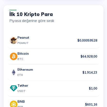
İlk 10 Kripto Para
Piyasa değerine göre sıralı
Peanut
$0,00059528
PEANUT
Bitcoin
$64.928,00
BTC
Ethereum
$1.914,23
ETH
Tether
$1,00
USDT
BNB
$601,16