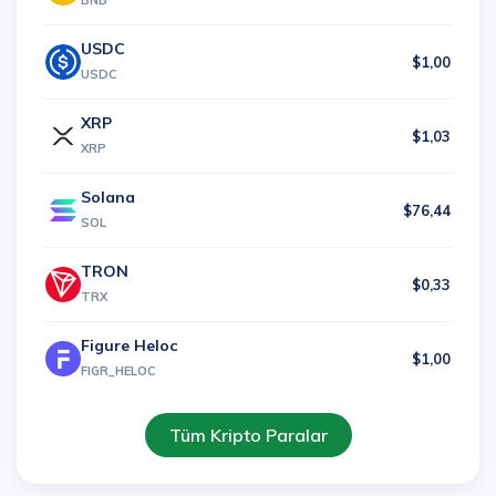
BNB
USDC
$1,00
USDC
XRP
$1,03
XRP
Solana
$76,44
SOL
TRON
$0,33
TRX
Figure Heloc
$1,00
FIGR_HELOC
Tüm Kripto Paralar