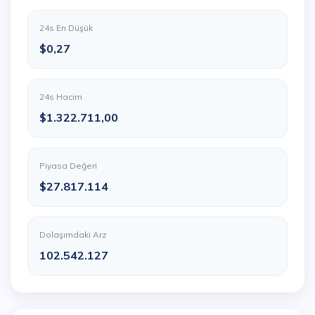
24s En Düşük
$0,27
24s Hacim
$1.322.711,00
Piyasa Değeri
$27.817.114
Dolaşımdaki Arz
102.542.127