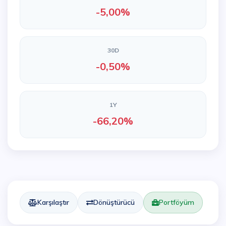
-5,00%
30D
-0,50%
1Y
-66,20%
Karşılaştır
Dönüştürücü
Portföyüm