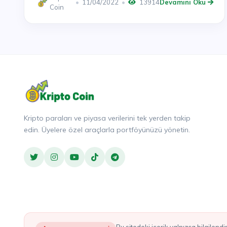
11/04/2022
13914
Devamını Oku
Coin
Kripto paraları ve piyasa verilerini tek yerden takip
edin. Üyelere özel araçlarla portföyünüzü yönetin.
Bu sitedeki içerik yalnızca bilgilendirme amaçlıdır ve yatırım tavsiyesi olarak değerlendirilmemelidir. Burada bahsedilen hiçbir şey, herhangi bir kripto varlığı alım satımına