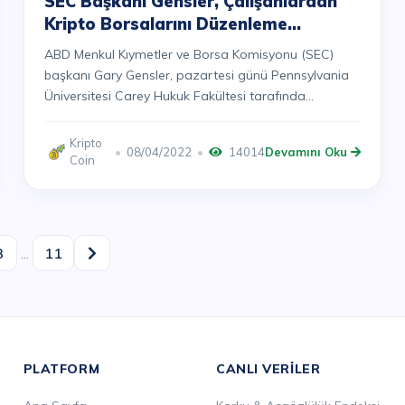
SEC Başkanı Gensler, Çalışanlardan
Kripto Borsalarını Düzenleme
Konusunda CFTC ile İş Birliği
ABD Menkul Kıymetler ve Borsa Komisyonu (SEC)
Yapmalarını İstedi
başkanı Gary Gensler, pazartesi günü Pennsylvania
Üniversitesi Carey Hukuk Fakültesi tarafında...
Kripto
08/04/2022
14014
Devamını Oku
Coin
3
...
11
PLATFORM
CANLI VERILER