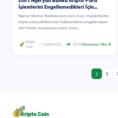
Dört Nijeryalı Banka Kripto Para
İşlemlerini Engellemedikleri İçin
Cezalandırıldı
Nijerya Merkez Bankası kısa süre önce, müşterilerinin
kripto para platformları kullanımlarını engellemeyen
dört finans kuruluşuna para cezas...
Kripto
12/04/2022
15704
Devamını Oku
Coin
1
2