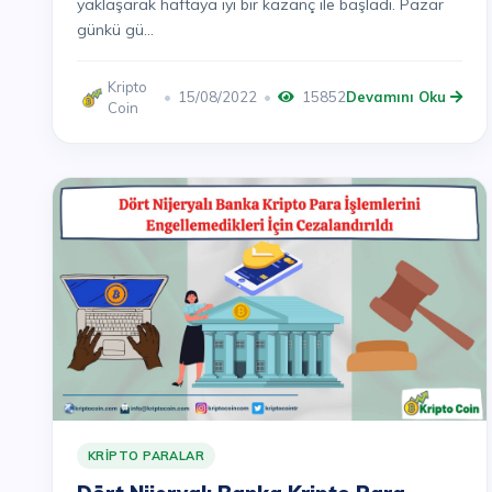
yaklaşarak haftaya iyi bir kazanç ile başladı. Pazar
günkü gü...
Kripto
15/08/2022
15852
Devamını Oku
Coin
KRIPTO PARALAR