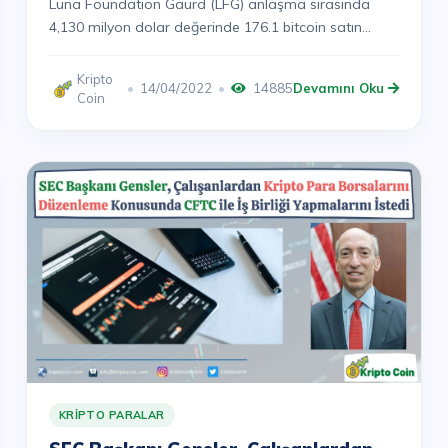
Luna Foundation Gaurd (LFG) anlaşma sırasında
4,130 milyon dolar değerinde 176.1 bitcoin satın
aldı....
Kripto
14/04/2022
14885
Devamını Oku
Coin
KRIPTO PARALAR