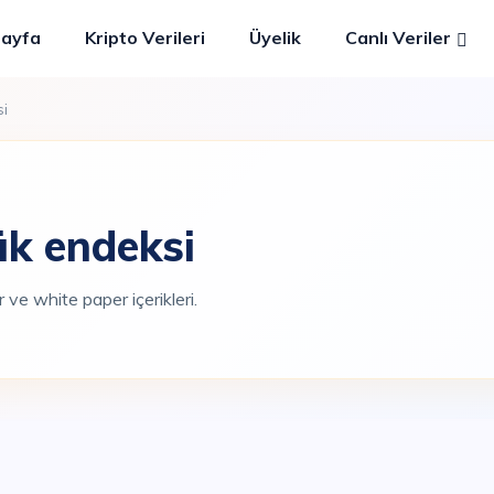
Sayfa
Kripto Verileri
Üyelik
Canlı Veriler
si
ük endeksi
ler ve white paper içerikleri.