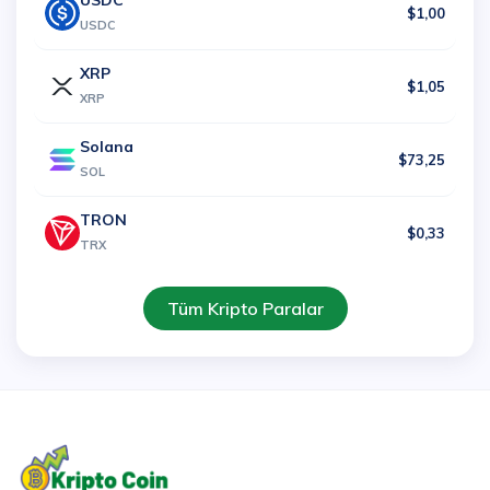
USDC
$1,00
USDC
XRP
$1,05
XRP
Solana
$73,25
SOL
TRON
$0,33
TRX
Tüm Kripto Paralar