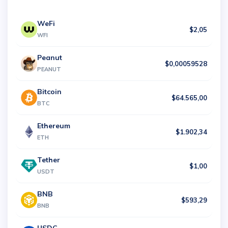
WeFi
$2,05
WFI
Peanut
$0,00059528
PEANUT
Bitcoin
$64.565,00
BTC
Ethereum
$1.902,34
ETH
Tether
$1,00
USDT
BNB
$593,29
BNB