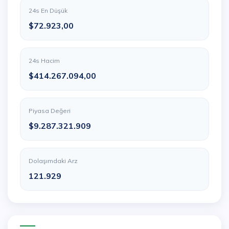
24s En Düşük
$72.923,00
24s Hacim
$414.267.094,00
Piyasa Değeri
$9.287.321.909
Dolaşımdaki Arz
121.929