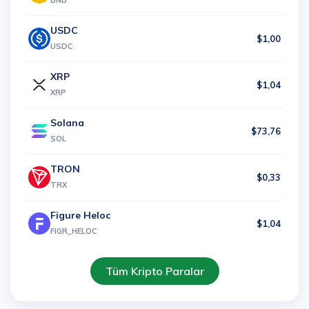
BNB
USDC
$1,00
USDC
XRP
$1,04
XRP
Solana
$73,76
SOL
TRON
$0,33
TRX
Figure Heloc
$1,04
FIGR_HELOC
Tüm Kripto Paralar