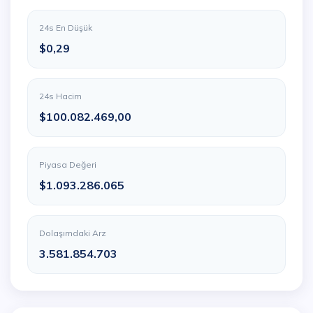
24s En Düşük
$0,29
24s Hacim
$100.082.469,00
Piyasa Değeri
$1.093.286.065
Dolaşımdaki Arz
3.581.854.703