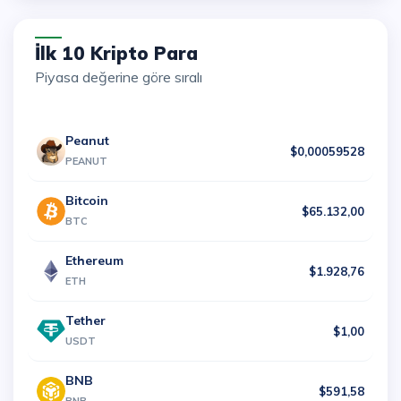
İlk 10 Kripto Para
Piyasa değerine göre sıralı
Peanut
$0,00059528
PEANUT
Bitcoin
$65.132,00
BTC
Ethereum
$1.928,76
ETH
Tether
$1,00
USDT
BNB
$591,58