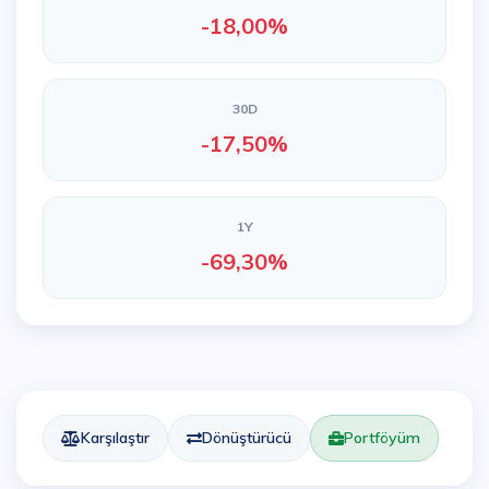
-18,00%
30D
-17,50%
1Y
-69,30%
Karşılaştır
Dönüştürücü
Portföyüm