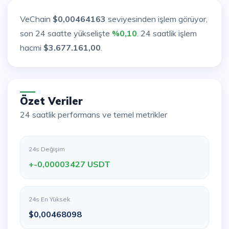
VeChain
$0,00464163
seviyesinden işlem görüyor,
son 24 saatte yükselişte
%0,10
. 24 saatlik işlem
hacmi
$3.677.161,00
.
Özet Veriler
24 saatlik performans ve temel metrikler
24s Değişim
+-0,00003427 USDT
24s En Yüksek
$0,00468098