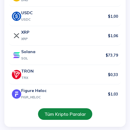
BNB
USDC
$1,00
USDC
XRP
$1,06
XRP
Solana
$73,79
SOL
TRON
$0,33
TRX
Figure Heloc
$1,03
FIGR_HELOC
Tüm Kripto Paralar