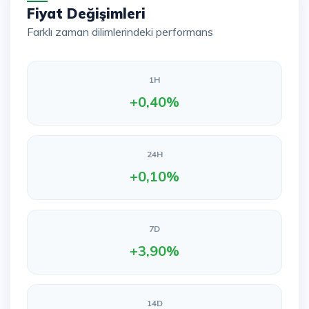
Fiyat Değişimleri
Farklı zaman dilimlerindeki performans
1H
+0,40%
24H
+0,10%
7D
+3,90%
14D