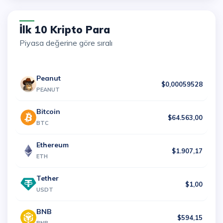
İlk 10 Kripto Para
Piyasa değerine göre sıralı
Peanut
$0,00059528
PEANUT
Bitcoin
$64.563,00
BTC
Ethereum
$1.907,17
ETH
Tether
$1,00
USDT
BNB
$594,15