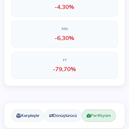
-4,30%
30D
-6,30%
1Y
-79,70%
Karşılaştır
Dönüştürücü
Portföyüm