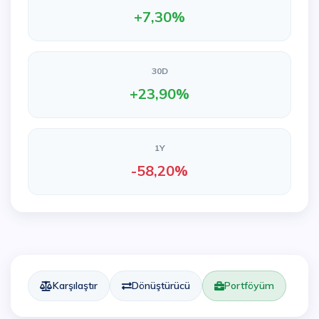
+7,30%
30D
+23,90%
1Y
-58,20%
Karşılaştır
Dönüştürücü
Portföyüm