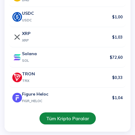
BNB
USDC
$1,00
USDC
XRP
$1,03
XRP
Solana
$72,60
SOL
TRON
$0,33
TRX
Figure Heloc
$1,04
FIGR_HELOC
Tüm Kripto Paralar