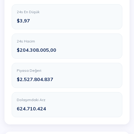
24s En Düşük
$3,97
24s Hacim
$204.308.005,00
Piyasa Değeri
$2.527.804.837
Dolaşımdaki Arz
624.710.424