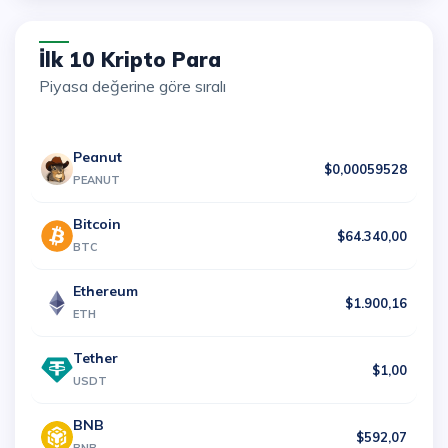
İlk 10 Kripto Para
Piyasa değerine göre sıralı
Peanut
$0,00059528
PEANUT
Bitcoin
$64.340,00
BTC
Ethereum
$1.900,16
ETH
Tether
$1,00
USDT
BNB
$592,07