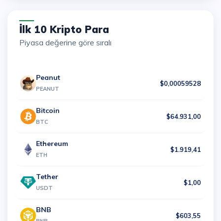
İlk 10 Kripto Para
Piyasa değerine göre sıralı
Peanut
$0,00059528
PEANUT
Bitcoin
$64.931,00
BTC
Ethereum
$1.919,41
ETH
Tether
$1,00
USDT
BNB
$603,55