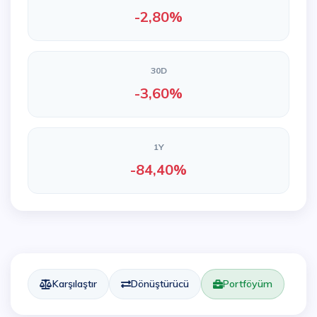
-2,80%
30D
-3,60%
1Y
-84,40%
Karşılaştır
Dönüştürücü
Portföyüm