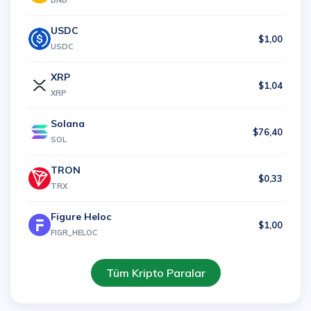
BNB
USDC
$1,00
USDC
XRP
$1,04
XRP
Solana
$76,40
SOL
TRON
$0,33
TRX
Figure Heloc
$1,00
FIGR_HELOC
Tüm Kripto Paralar