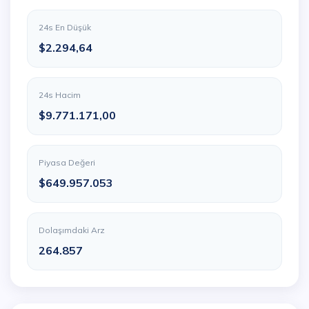
24s En Düşük
$2.294,64
24s Hacim
$9.771.171,00
Piyasa Değeri
$649.957.053
Dolaşımdaki Arz
264.857