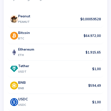
Peanut
$0,00059528
PEANUT
Bitcoin
$64.972,00
BTC
Ethereum
$1.915,65
ETH
Tether
$1,00
USDT
BNB
$594,49
BNB
USDC
$1,00
USDC