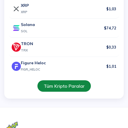
XRP
$1,03
XRP
Solana
$74,72
SOL
TRON
$0,33
TRX
Figure Heloc
$1,01
FIGR_HELOC
Tüm Kripto Paralar