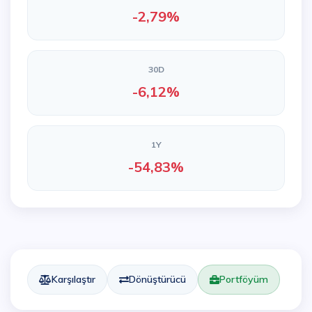
-2,79%
30D
-6,12%
1Y
-54,83%
Karşılaştır
Dönüştürücü
Portföyüm