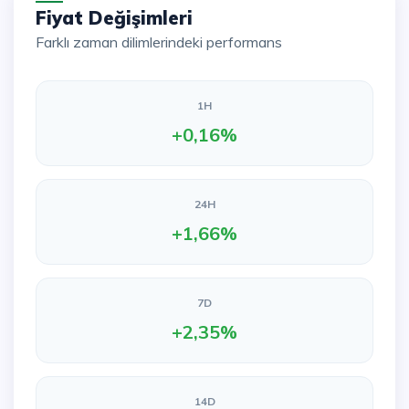
Fiyat Değişimleri
Farklı zaman dilimlerindeki performans
1H
+0,16%
24H
+1,66%
7D
+2,35%
14D