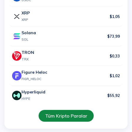
USDC
XRP
$1,05
XRP
Solana
$73,99
SOL
TRON
$0,33
TRX
Figure Heloc
$1,02
FIGR_HELOC
Hyperliquid
$55,92
HYPE
Tüm Kripto Paralar