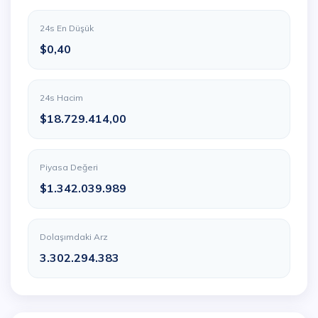
24s En Düşük
$0,40
24s Hacim
$18.729.414,00
Piyasa Değeri
$1.342.039.989
Dolaşımdaki Arz
3.302.294.383