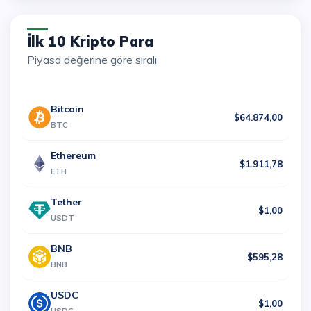
İlk 10 Kripto Para
Piyasa değerine göre sıralı
Bitcoin
$64.874,00
BTC
Ethereum
$1.911,78
ETH
Tether
$1,00
USDT
BNB
$595,28
BNB
USDC
$1,00