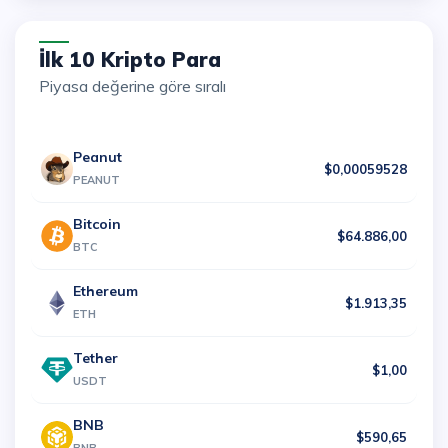
İlk 10 Kripto Para
Piyasa değerine göre sıralı
Peanut
$0,00059528
PEANUT
Bitcoin
$64.886,00
BTC
Ethereum
$1.913,35
ETH
Tether
$1,00
USDT
BNB
$590,65