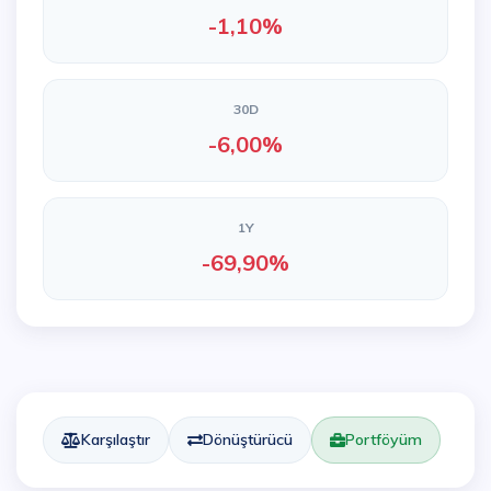
-1,10%
30D
-6,00%
1Y
-69,90%
Karşılaştır
Dönüştürücü
Portföyüm