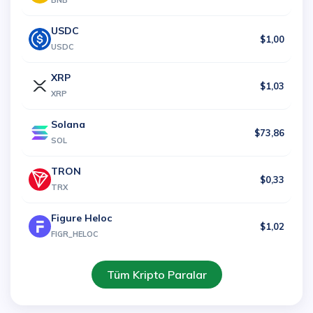
BNB
USDC
$1,00
USDC
XRP
$1,03
XRP
Solana
$73,86
SOL
TRON
$0,33
TRX
Figure Heloc
$1,02
FIGR_HELOC
Tüm Kripto Paralar