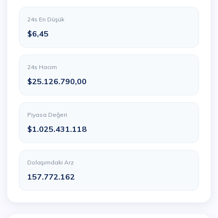
24s En Düşük
$6,45
24s Hacim
$25.126.790,00
Piyasa Değeri
$1.025.431.118
Dolaşımdaki Arz
157.772.162